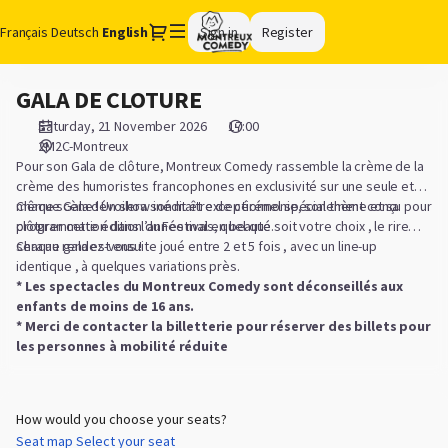
Seat
Dialog
Français
Deutsch
Current
English
Sign in
Register
selection
Language
[2M2C-
Montreux
GALA DE CLOTURE
GALA
|
DE
21.11.2026
Saturday, 21 November 2026
17:00
CLOTURE
-
2M2C-Montreux
17:00
Pour son Gala de clôture, Montreux Comedy rassemble la crème de la
crème des humoristes francophones en exclusivité sur une seule et
|
même scène ! Un show inédit et exceptionnel spécialement conçu pour
Chaque Gala dévoilera son maître de cérémonie, son thème et sa
GALA
clôturer cette édition du Festival en beauté.
programmation dans l’année mais, quel que soit votre choix , le rire
DE
sera au rendez-vous !
Chaque gala est ensuite joué entre 2 et 5 fois , avec un line-up
CLOTURE]
identique , à quelques variations près.
-
* Les spectacles du Montreux Comedy sont déconseillés aux
Montreux
enfants de moins de 16 ans.
Comedy
* Merci de contacter la billetterie pour réserver des billets pour
les personnes à mobilité réduite
How would you choose your seats?
Seat map
Select your seat